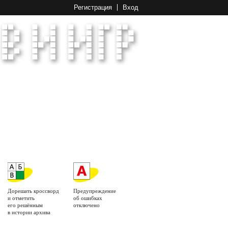
Регистрация
Вход
Дорешать кроссворд
Предупреждение
и отметить
об ошибках
его решённым
отключено
в истории архива