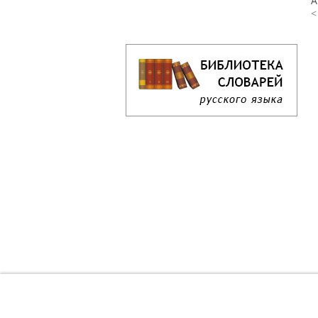
А
<
Кроссворд дня онлайн
Как решать кроссворд онлайн