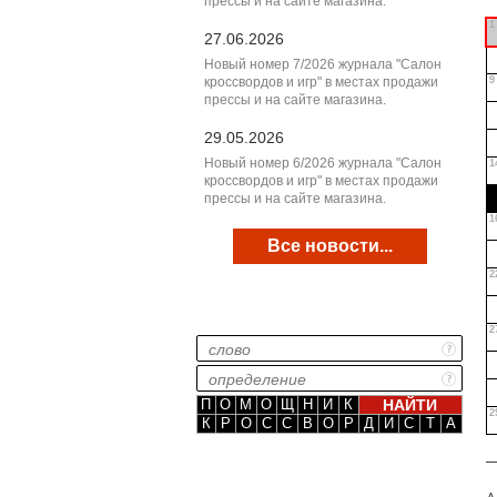
прессы и на сайте магазина.
1
27.06.2026
Новый номер 7/2026 журнала "Салон
кроссвордов и игр" в местах продажи
9
прессы и на сайте магазина.
29.05.2026
Новый номер 6/2026 журнала "Салон
1
кроссвордов и игр" в местах продажи
прессы и на сайте магазина.
1
Все новости...
2
2
П
О
М
О
Щ
Н
И
К
2
К
Р
О
С
С
В
О
Р
Д
И
С
Т
А