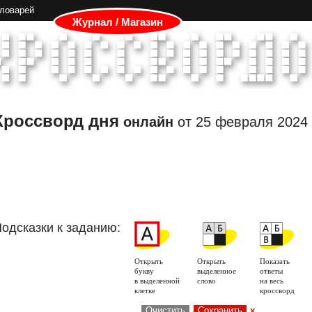
словарей
Журнал / Магазин
Кроссворд дня
онлайн
от
25 февраля 2024
одсказки к заданию:
Открыть
Открыть
Показать
букву
выделенное
ответы
в выделенной
слово
на весь
клетке
кроссворд
Очистить
Сохранить
x