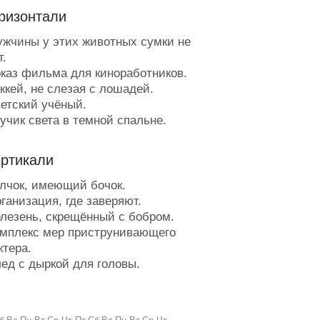
ризонтали
жчины у этих животных сумки не
т.
каз фильма для киноработников.
ккей, не слезая с лошадей.
етский учёный.
учик света в темной спальне.
цо как яйцо.
олос, звучащий на повышенных
ертикали
х.
родукция вязальной машины.
лчок, имеющий бочок.
ерётся на чай.
ганизация, где заверяют.
еудачная революция.
лезень, скрещённый с бобром.
ахарные губы.
мплекс мер приструнивающего
ретий сказочный сын.
ктера.
суда, за невозврат которой
ед с дыркой для головы.
о лишиться жилья.
жик-жеребец.
аботник ножа и топора.
е от шашечек в глазах рябит?
есто древнегреческой тусовки.
елает жизнь пирожка сладкой.