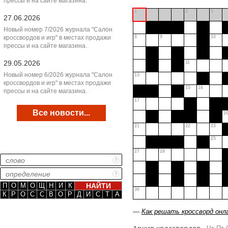
прессы и на сайте магазина.
1
2
3
27.06.2026
Новый номер 7/2026 журнала "Салон
кроссвордов и игр" в местах продажи
8
9
10
прессы и на сайте магазина.
29.05.2026
11
Новый номер 6/2026 журнала "Салон
13
кроссвордов и игр" в местах продажи
15
16
прессы и на сайте магазина.
17
Все новости...
2
21
22
23
25
27
28
П
О
М
О
Щ
Н
И
К
30
К
Р
О
С
С
В
О
Р
Д
И
С
Т
А
—
Как решать кроссворд онл