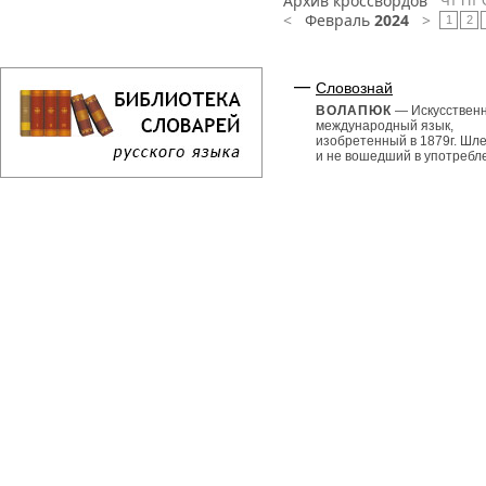
Архив кроссвордов
Чт
Пт
<
Февраль
2024
>
1
2
Словознай
ВОЛАПЮК
— Искусствен
международный язык,
изобретенный в 1879г. Шл
и не вошедший в употребл