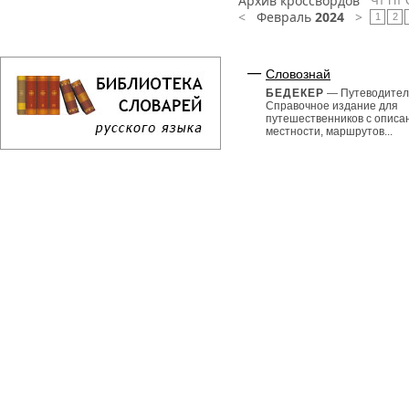
Архив кроссвордов
Чт
Пт
<
Февраль
2024
>
1
2
Словознай
БЕДЕКЕР
— Путеводител
Справочное издание для
путешественников с описа
местности, маршрутов...