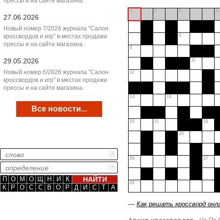
прессы и на сайте магазина.
1
2
3
4
27.06.2026
Новый номер 7/2026 журнала "Салон
кроссвордов и игр" в местах продажи
8
прессы и на сайте магазина.
9
29.05.2026
11
Новый номер 6/2026 журнала "Салон
12
кроссвордов и игр" в местах продажи
прессы и на сайте магазина.
14
15
Все новости...
20
21
22
25
26
27
П
О
М
О
Щ
Н
И
К
28
К
Р
О
С
С
В
О
Р
Д
И
С
Т
А
—
Как решать кроссворд онл