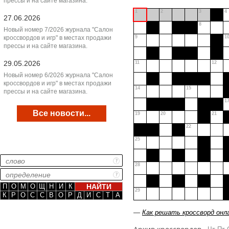
прессы и на сайте магазина.
1
2
3
4
27.06.2026
8
Новый номер 7/2026 журнала "Салон
кроссвордов и игр" в местах продажи
9
1
прессы и на сайте магазина.
29.05.2026
11
12
Новый номер 6/2026 журнала "Салон
кроссвордов и игр" в местах продажи
14
15
прессы и на сайте магазина.
1
Все новости...
19
20
21
22
25
28
П
О
М
О
Щ
Н
И
К
29
К
Р
О
С
С
В
О
Р
Д
И
С
Т
А
—
Как решать кроссворд онл