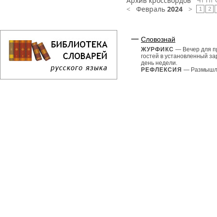
Архив кроссвордов
Чт
Пт
<
Февраль
2024
>
1
2
Словознай
ЖУРФИКС
— Вечер для 
гостей в установленный з
день недели.
РЕФЛЕКСИЯ
— Размышле