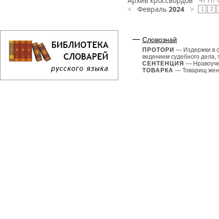
Архив кроссвордов
Чт
Пт
<
Февраль
2024
>
1
2
Словознай
ПРОТОРИ
— Издержки в с
ведением судебного дела, 
СЕНТЕНЦИЯ
— Нравоуче
ТОВАРКА
— Товарищ женс