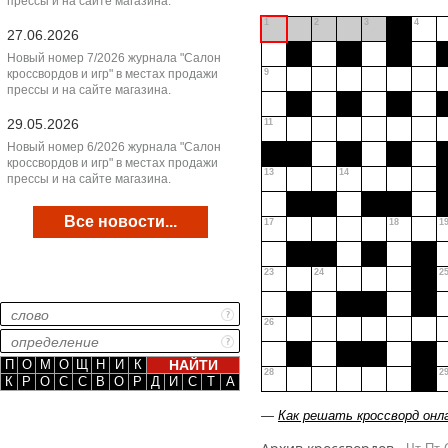
прессы и на сайте магазина.
1
2
3
4
27.06.2026
Новый номер 7/2026 журнала "Салон
кроссвордов и игр" в местах продажи
9
прессы и на сайте магазина.
29.05.2026
11
Новый номер 6/2026 журнала "Салон
кроссвордов и игр" в местах продажи
13
14
прессы и на сайте магазина.
Все новости...
17
18
1
23
24
2
26
П
О
М
О
Щ
Н
И
К
28
2
К
Р
О
С
С
В
О
Р
Д
И
С
Т
А
—
Как решать кроссворд онл