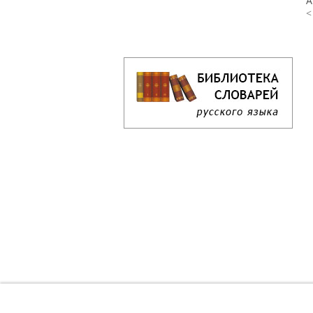
А
<
Кроссворд дня онлайн