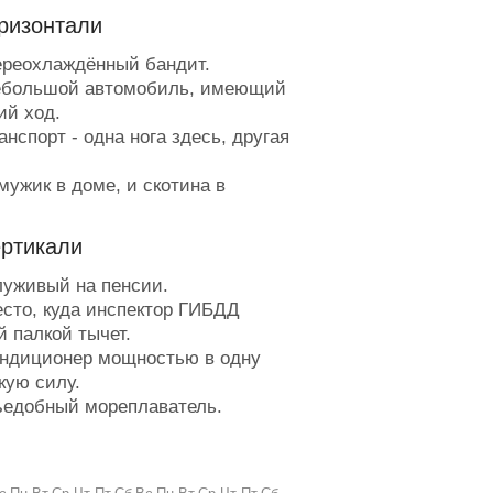
ризонтали
реохлаждённый бандит.
большой автомобиль, имеющий
ий ход.
нспорт - одна нога здесь, другая
мужик в доме, и скотина в
йстве.
лезнь, берущая за горло.
ертикали
стамп.
едвижимость суслика.
уживый на пенсии.
омбинатор, которого время от
сто, куда инспектор ГИБДД
ени несло.
й палкой тычет.
ревно, которое легче нести, чем
ндиционер мощностью в одну
ть.
кую силу.
орция пирога.
едобный мореплаватель.
аленький виновник большого
о зарплаты.
ва.
сленное превосходство.
 портсигаре и кисете.
самый раз.