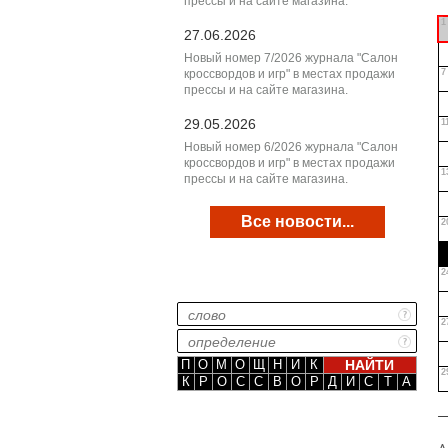
прессы и на сайте магазина.
1
27.06.2026
Новый номер 7/2026 журнала "Салон
кроссвордов и игр" в местах продажи
7
прессы и на сайте магазина.
29.05.2026
1
Новый номер 6/2026 журнала "Салон
кроссвордов и игр" в местах продажи
1
прессы и на сайте магазина.
Все новости...
2
2
2
П
О
М
О
Щ
Н
И
К
2
К
Р
О
С
С
В
О
Р
Д
И
С
Т
А