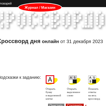
словарей
Журнал / Магазин
Кроссворд дня
онлайн
от
31 декабря 2023
одсказки к заданию:
Открыть
Открыть
Показать
букву
выделенное
ответы
в выделенной
слово
на весь
клетке
кроссворд
Очистить
Сохранить
x