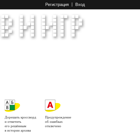
Регистрация
Вход
Дорешать кроссворд
Предупреждение
и отметить
об ошибках
его решённым
отключено
в истории архива