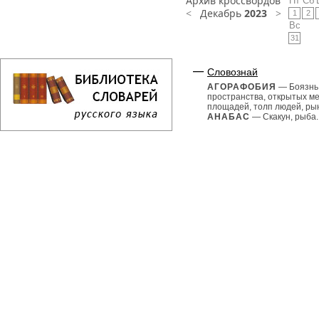
Архив кроссвордов
Пт
Сб
<
Декабрь
2023
>
1
2
Вс
31
Словознай
АГОРАФОБИЯ
— Боязнь
пространства, открытых ме
площадей, толп людей, рын
АНАБАС
— Скакун, рыба..