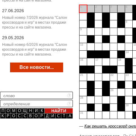
прессы и на сайте магазина.
1
2
3
4
27.06.2026
Новый номер 7/2026 журнала "Салон
кроссвордов и игр" в местах продажи
8
прессы и на сайте магазина.
9
29.05.2026
Новый номер 6/2026 журнала "Салон
12
1
кроссвордов и игр" в местах продажи
14
прессы и на сайте магазина.
16
17
18
Все новости...
21
22
23
26
28
30
П
О
М
О
Щ
Н
И
К
31
К
Р
О
С
С
В
О
Р
Д
И
С
Т
А
—
Как решать кроссворд онл