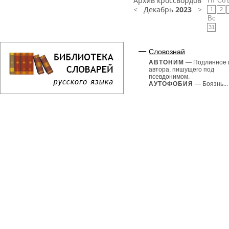
Архив кроссвордов
Пт
Сб
<
Декабрь
2023
>
1
2
Вс
31
Словознай
АВТОНИМ
— Подлинное 
автора, пишущего под
псевдонимом.
АУТОФОБИЯ
— Боязнь...