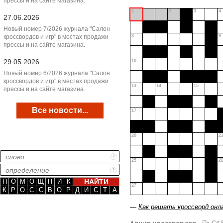
прессы и на сайте магазина.
1
2
3
4
27.06.2026
Новый номер 7/2026 журнала "Салон
кроссвордов и игр" в местах продажи
8
9
прессы и на сайте магазина.
29.05.2026
10
Новый номер 6/2026 журнала "Салон
кроссвордов и игр" в местах продажи
13
14
15
прессы и на сайте магазина.
Все новости...
17
20
2
25
2
П
О
М
О
Щ
Н
И
К
27
К
Р
О
С
С
В
О
Р
Д
И
С
Т
А
—
Как решать кроссворд онл