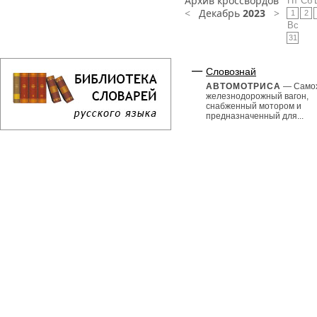
Архив кроссвордов
Пт
Сб
<
Декабрь
2023
>
1
2
Вс
31
Словознай
АВТОМОТРИСА
— Само
железнодорожный вагон,
снабженный мотором и
предназначенный для...