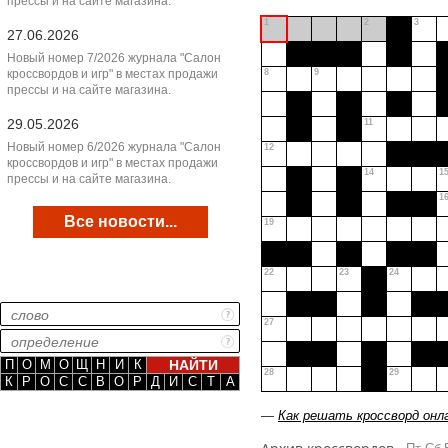
прессы и на сайте магазина.
1
2
3
27.06.2026
Новый номер 7/2026 журнала "Салон
кроссвордов и игр" в местах продажи
8
9
прессы и на сайте магазина.
29.05.2026
11
Новый номер 6/2026 журнала "Салон
12
кроссвордов и игр" в местах продажи
14
1
прессы и на сайте магазина.
1
Все новости...
19
22
23
24
27
П
О
М
О
Щ
Н
И
К
28
29
К
Р
О
С
С
В
О
Р
Д
И
С
Т
А
—
Как решать кроссворд онл