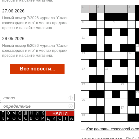
прессы и на сайте магазина.
1
2
3
27.06.2026
Новый номер 7/2026 журнала "Салон
кроссвордов и игр" в местах продажи
8
9
прессы и на сайте магазина.
29.05.2026
11
Новый номер 6/2026 журнала "Салон
1
кроссвордов и игр" в местах продажи
13
14
прессы и на сайте магазина.
Все новости...
17
18
22
23
2
26
27
П
О
М
О
Щ
Н
И
К
28
К
Р
О
С
С
В
О
Р
Д
И
С
Т
А
—
Как решать кроссворд онл