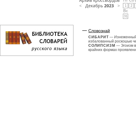
Архив кроссвордов
Пт
Сб
<
Декабрь
2023
>
1
2
Вс
31
Словознай
СИБАРИТ
— Изнеженный
избалованный роскошью че
СОЛИПСИЗМ
— Эгоизм в
крайних формах проявления