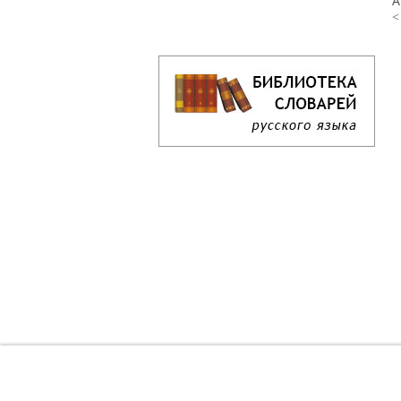
А
<
Кроссворд дня онлайн
Как решать кроссворд онлайн