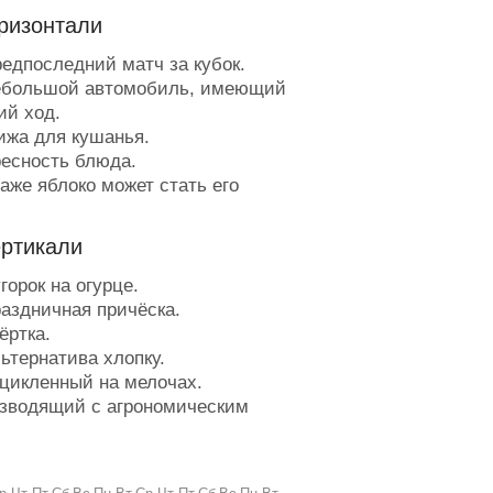
ризонтали
едпоследний матч за кубок.
большой автомобиль, имеющий
ий ход.
жа для кушанья.
есность блюда.
же яблоко может стать его
иной.
щетинившийся лес.
ертикали
едицинская, автомобильная.
ожет закупорить сосуд.
горок на огурце.
ахматная головоломка.
аздничная причёска.
аряд для куколки.
ёртка.
правляет суставы.
ьтернатива хлопку.
бразец развесистой рекламы.
цикленный на мелочах.
 прошлом - геликоптер.
зводящий с агрономическим
втор ДТП.
ном.
лужебное качество сотрудника-
жницы, которыми садовник
ателя.
ет обрезание.