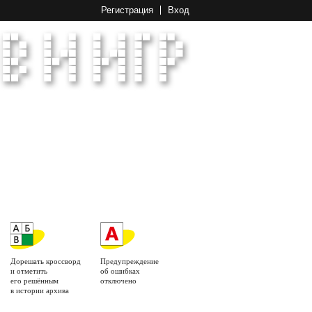
Регистрация
Вход
Дорешать кроссворд
Предупреждение
и отметить
об ошибках
его решённым
отключено
в истории архива