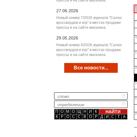
прессы и на сайте магазина.
1
27.06.2026
Новый номер 7/2026 журнала "Салон
кроссвордов и игр" в местах продажи
7
прессы и на сайте магазина.
29.05.2026
1
Новый номер 6/2026 журнала "Салон
кроссвордов и игр" в местах продажи
1
прессы и на сайте магазина.
Все новости...
2
2
2
П
О
М
О
Щ
Н
И
К
2
К
Р
О
С
С
В
О
Р
Д
И
С
Т
А