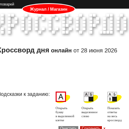
словарей
Журнал / Магазин
Кроссворд дня
онлайн
от
28 июня 2026
одсказки к заданию:
Открыть
Открыть
Показать
букву
выделенное
ответы
в выделенной
слово
на весь
клетке
кроссворд
Очистить
Сохранить
x