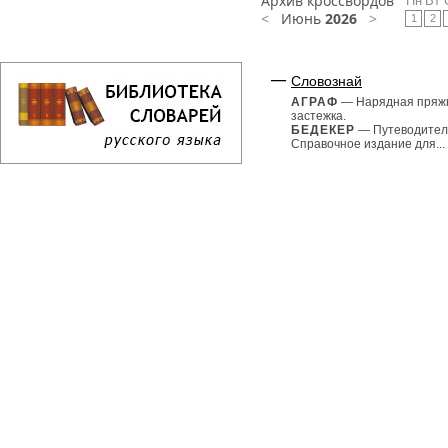
Архив кроссвордов
Пн
Вт
<
Июнь
2026
>
1
2
Словознай
АГРАФ
— Нарядная пряж
застежка.
БЕДЕКЕР
— Путеводител
Справочное издание для...