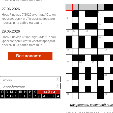
прессы и на сайте магазина.
1
2
3
27.06.2026
8
Новый номер 7/2026 журнала "Салон
кроссвордов и игр" в местах продажи
9
прессы и на сайте магазина.
10
29.05.2026
11
12
13
Новый номер 6/2026 журнала "Салон
14
кроссвордов и игр" в местах продажи
прессы и на сайте магазина.
18
19
Все новости...
23
24
25
28
29
П
О
М
О
Щ
Н
И
К
31
32
К
Р
О
С
С
В
О
Р
Д
И
С
Т
А
—
Как решать кроссворд онл