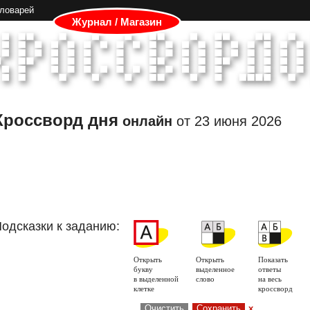
словарей
Журнал / Магазин
Кроссворд дня
онлайн
от
23 июня 2026
одсказки к заданию:
Открыть
Открыть
Показать
букву
выделенное
ответы
в выделенной
слово
на весь
клетке
кроссворд
Очистить
Сохранить
x