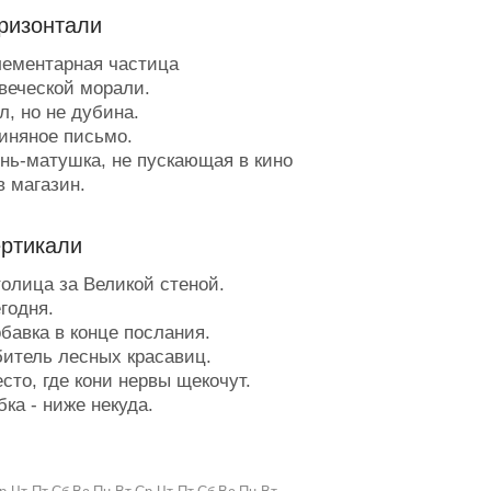
ризонтали
ементарная частица
веческой морали.
, но не дубина.
иняное письмо.
нь-матушка, не пускающая в кино
в магазин.
ёща Тутанхамона.
сь в муке, и хлеб в руке.
ертикали
танется от квартета, когда
льные ушли соображать на троих.
олица за Великой стеной.
ара для Сары.
годня.
ечная выходка.
бавка в конце послания.
осуда под оливье.
итель лесных красавиц.
рилежный подход.
то, где кони нервы щекочут.
раво на неравенство.
ка - ниже некуда.
от конь не ест овса, вместо ног -
ат министерства.
колеса.
тпрыск крупной фирмы.
о сих пор учёные не знают куда
евушка по вызову в стационаре.