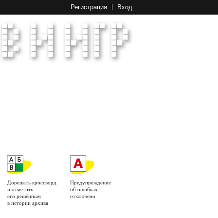
Регистрация
Вход
Дорешать кроссворд
Предупреждение
и отметить
об ошибках
его решённым
отключено
в истории архива