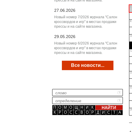
прессы и на сайте магазина.
1
27.06.2026
Новый номер 7/2026 журнала "Салон
кроссвордов и игр" в местах продажи
8
прессы и на сайте магазина.
29.05.2026
1
Новый номер 6/2026 журнала "Салон
кроссвордов и игр" в местах продажи
1
прессы и на сайте магазина.
Все новости...
1
2
П
О
М
О
Щ
Н
И
К
2
К
Р
О
С
С
В
О
Р
Д
И
С
Т
А