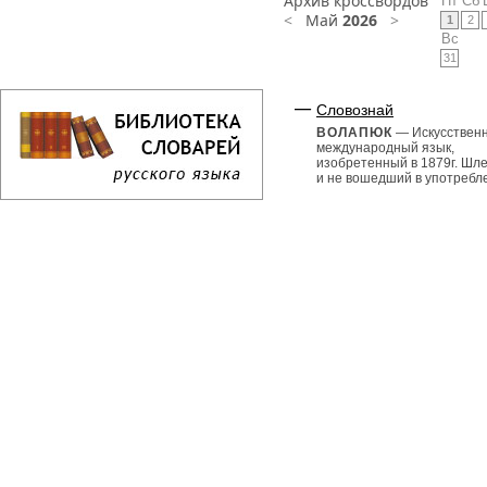
Архив кроссвордов
Пт
Сб
<
Май
2026
>
1
2
Вс
31
Словознай
ВОЛАПЮК
— Искусствен
международный язык,
изобретенный в 1879г. Шл
и не вошедший в употребл