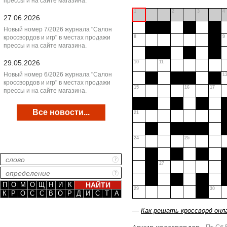
прессы и на сайте магазина.
1
2
3
4
27.06.2026
Новый номер 7/2026 журнала "Салон
кроссвордов и игр" в местах продажи
8
9
прессы и на сайте магазина.
29.05.2026
10
11
Новый номер 6/2026 журнала "Салон
1
кроссвордов и игр" в местах продажи
15
16
17
прессы и на сайте магазина.
Все новости...
21
24
25
27
П
О
М
О
Щ
Н
И
К
29
30
К
Р
О
С
С
В
О
Р
Д
И
С
Т
А
—
Как решать кроссворд онл