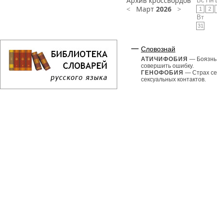
Архив кроссвордов
Вс
Пн
<
Март
2026
>
1
2
Вт
31
Словознай
АТИЧИФОБИЯ
— Боязнь
совершить ошибку.
ГЕНОФОБИЯ
— Страх се
сексуальных контактов.