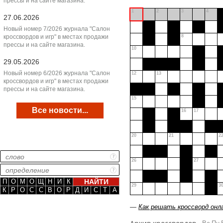
прессы и на сайте магазина.
1
2
3
4
27.06.2026
Новый номер 7/2026 журнала "Салон
кроссвордов и игр" в местах продажи
8
прессы и на сайте магазина.
10
29.05.2026
Новый номер 6/2026 журнала "Салон
12
13
кроссвордов и игр" в местах продажи
прессы и на сайте магазина.
15
Все новости...
16
17
20
21
2
26
27
П
О
М
О
Щ
Н
И
К
29
3
К
Р
О
С
С
В
О
Р
Д
И
С
Т
А
—
Как решать кроссворд онл