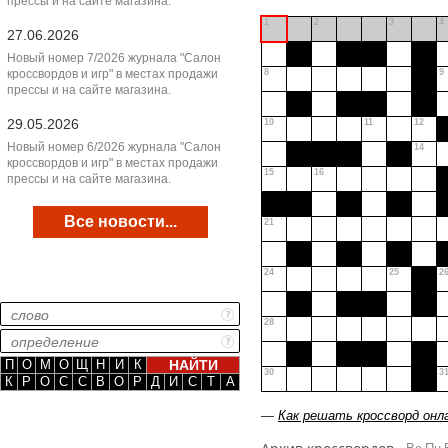
прессы и на сайте магазина.
1
2
3
4
27.06.2026
Новый номер 7/2026 журнала "Салон
кроссвордов и игр" в местах продажи
8
9
прессы и на сайте магазина.
29.05.2026
10
11
12
Новый номер 6/2026 журнала "Салон
14
кроссвордов и игр" в местах продажи
15
16
прессы и на сайте магазина.
Все новости...
21
24
25
2
28
П
О
М
О
Щ
Н
И
К
30
3
К
Р
О
С
С
В
О
Р
Д
И
С
Т
А
—
Как решать кроссворд онл