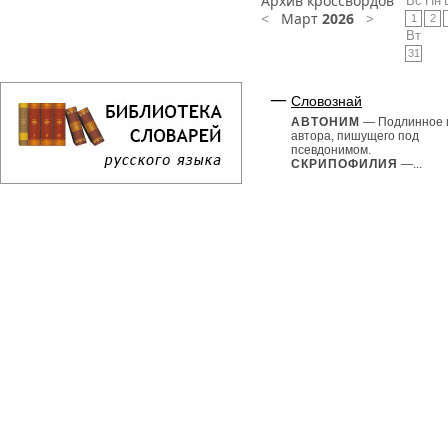
Архив кроссвордов
Вс
Пн
<
Март
2026
>
1
2
Вт
31
Словознай
АВТОНИМ
— Подлинное 
автора, пишущего под
псевдонимом.
СКРИПОФИЛИЯ
—...