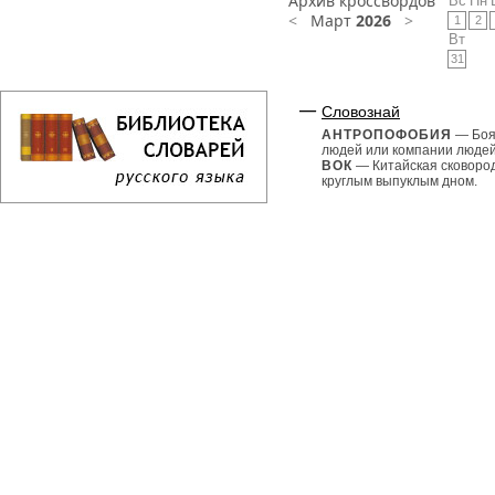
Архив кроссвордов
Вс
Пн
<
Март
2026
>
1
2
Вт
31
Словознай
АНТРОПОФОБИЯ
— Боя
людей или компании людей
ВОК
— Китайская сковоро
круглым выпуклым дном.