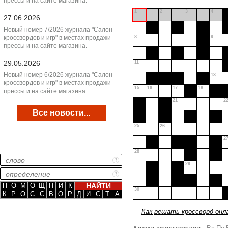
прессы и на сайте магазина.
1
2
3
4
27.06.2026
Новый номер 7/2026 журнала "Салон
кроссвордов и игр" в местах продажи
8
9
прессы и на сайте магазина.
29.05.2026
11
Новый номер 6/2026 журнала "Салон
13
кроссвордов и игр" в местах продажи
15
16
17
18
прессы и на сайте магазина.
21
2
Все новости...
25
26
2
28
29
П
О
М
О
Щ
Н
И
К
30
К
Р
О
С
С
В
О
Р
Д
И
С
Т
А
—
Как решать кроссворд онл