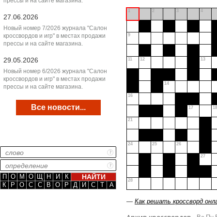
прессы и на сайте магазина.
1
2
3
4
27.06.2026
Новый номер 7/2026 журнала "Салон
кроссвордов и игр" в местах продажи
9
прессы и на сайте магазина.
29.05.2026
11
12
13
Новый номер 6/2026 журнала "Салон
кроссвордов и игр" в местах продажи
14
прессы и на сайте магазина.
16
Все новости...
17
1
21
24
25
26
27
П
О
М
О
Щ
Н
И
К
28
К
Р
О
С
С
В
О
Р
Д
И
С
Т
А
—
Как решать кроссворд онл