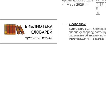
Архив кроссвордов
Вс
Пн
<
Март
2026
>
1
2
Вт
31
Словознай
КОНСЕНСУС
— Согласие
спорному вопросу, достигн
результате сближения поз
РЕФЛЕКСИЯ
— Размышле