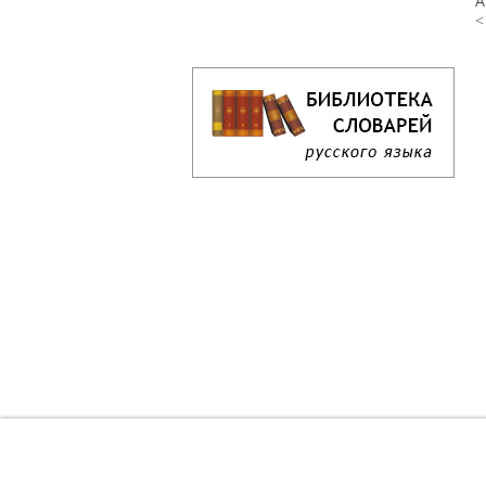
А
<
Кроссворд дня онлайн
Как решать кроссворд онлайн