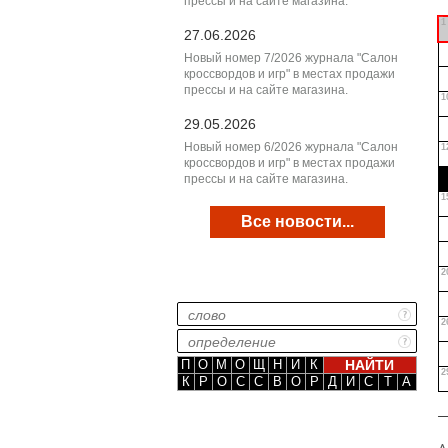
прессы и на сайте магазина.
1
27.06.2026
Новый номер 7/2026 журнала "Салон
кроссвордов и игр" в местах продажи
прессы и на сайте магазина.
1
29.05.2026
Новый номер 6/2026 журнала "Салон
1
кроссвордов и игр" в местах продажи
прессы и на сайте магазина.
1
Все новости...
2
2
П
О
М
О
Щ
Н
И
К
2
К
Р
О
С
С
В
О
Р
Д
И
С
Т
А