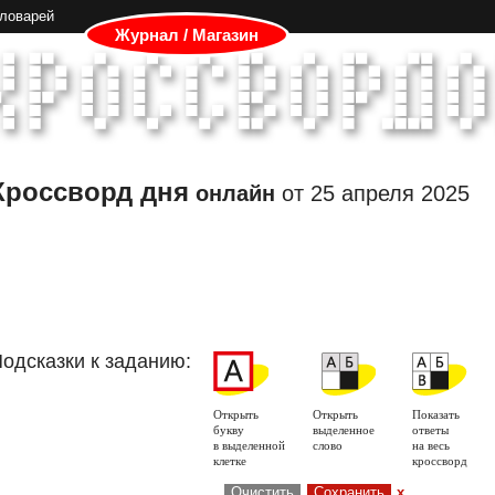
словарей
Журнал / Магазин
Кроссворд дня
онлайн
от
25 апреля 2025
одсказки к заданию:
Открыть
Открыть
Показать
букву
выделенное
ответы
в выделенной
слово
на весь
клетке
кроссворд
Очистить
Сохранить
x