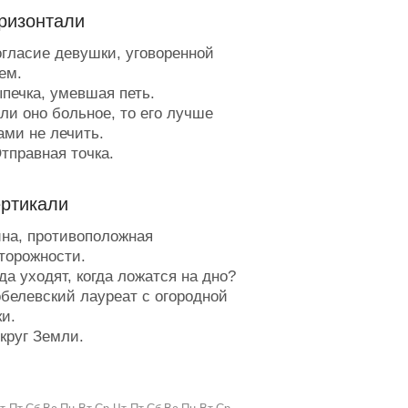
ризонтали
гласие девушки, уговоренной
ем.
печка, умевшая петь.
ли оно больное, то его лучше
ами не лечить.
тправная точка.
рень на него опаздывает, а
шка - задерживается.
ертикали
оказатель степени, в которую
 возвести основание, чтобы
на, противоположная
чить нужное число.
торожности.
ерит в нереальное.
а уходят, когда ложатся на дно?
рузовик, плывущий по реке.
белевский лауреат с огородной
бижена на Карла.
ки.
апа Карло как создатель
круг Земли.
тино или Толстой как создатель
ждый из цветов, которыми
ключений Буратино".
писец украшает картину.
невник морского волка.
мки на плечах.