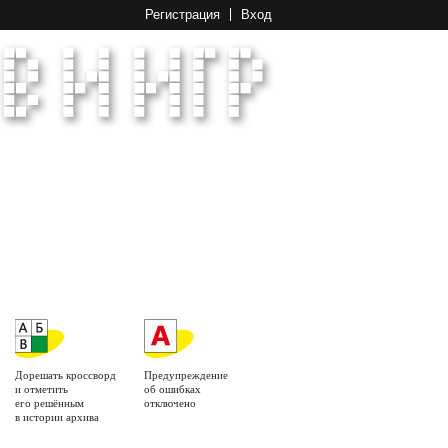
Регистрация
Вход
Дорешать кроссворд
Предупреждение
и отметить
об ошибках
его решённым
отключено
в истории архива