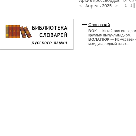
Архив кроссвордов
Вт
Ср
<
Апрель
2025
>
1
2
Словознай
ВОК
— Китайская сковоро
круглым выпуклым дном.
ВОЛАПЮК
— Искусствен
международный язык...