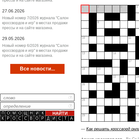
прессы и на сайте магазина.
1
2
3
4
27.06.2026
Новый номер 7/2026 журнала "Салон
кроссвордов и игр" в местах продажи
8
прессы и на сайте магазина.
29.05.2026
10
11
Новый номер 6/2026 журнала "Салон
кроссвордов и игр" в местах продажи
13
14
прессы и на сайте магазина.
17
Все новости...
18
19
22
23
2
26
28
П
О
М
О
Щ
Н
И
К
29
3
К
Р
О
С
С
В
О
Р
Д
И
С
Т
А
—
Как решать кроссворд онл