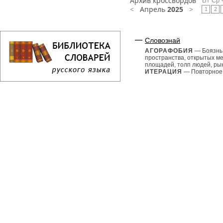
Архив кроссвордов
Вт
Ср
<
Апрель
2025
>
1
2
Словознай
АГОРАФОБИЯ
— Боязнь
пространства, открытых ме
площадей, толп людей, рын
ИТЕРАЦИЯ
— Повторное.