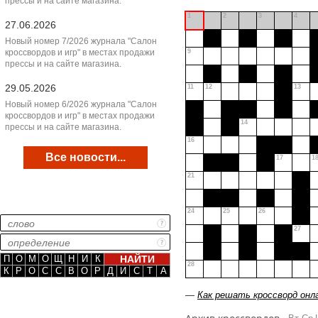
прессы и на сайте магазина.
1
2
3
4
27.06.2026
Новый номер 7/2026 журнала "Салон
кроссвордов и игр" в местах продажи
9
прессы и на сайте магазина.
29.05.2026
11
12
13
Новый номер 6/2026 журнала "Салон
кроссвордов и игр" в местах продажи
14
прессы и на сайте магазина.
16
Все новости...
17
1
21
24
25
26
27
П
О
М
О
Щ
Н
И
К
28
К
Р
О
С
С
В
О
Р
Д
И
С
Т
А
—
Как решать кроссворд онл