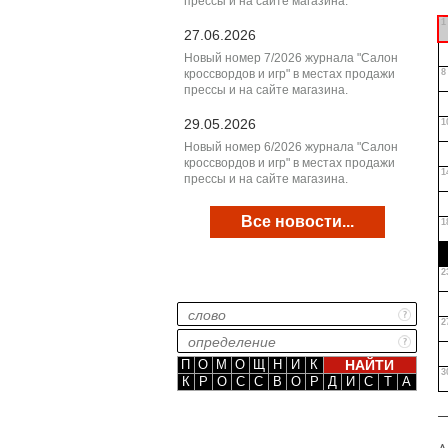
прессы и на сайте магазина.
1
27.06.2026
Новый номер 7/2026 журнала "Салон
кроссвордов и игр" в местах продажи
8
прессы и на сайте магазина.
29.05.2026
1
Новый номер 6/2026 журнала "Салон
кроссвордов и игр" в местах продажи
1
прессы и на сайте магазина.
Все новости...
1
2
2
П
О
М
О
Щ
Н
И
К
3
К
Р
О
С
С
В
О
Р
Д
И
С
Т
А