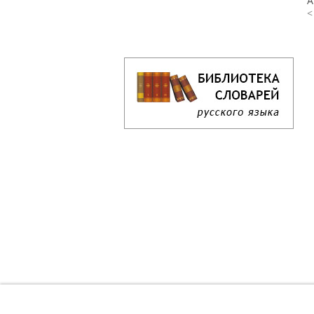
А
<
Кроссворд дня онлайн