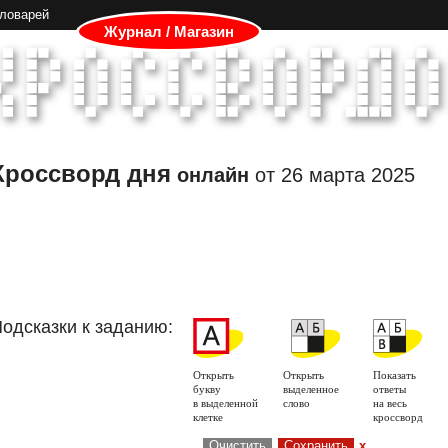
словарей
Журнал / Магазин
Кроссворд дня
онлайн
от
26 марта 2025
одсказки к заданию:
Открыть
Открыть
Показать
букву
выделенное
ответы
в выделенной
слово
на весь
клетке
кроссворд
Очистить
Сохранить
x