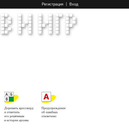
Регистрация
Вход
Дорешать кроссворд
Предупреждение
и отметить
об ошибках
его решённым
отключено
в истории архива