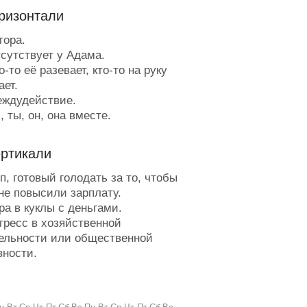
ризонтали
ора.
сутствует у Адама.
-то её разевает, кто-то на руку
ает.
ждудействие.
 ты, он, она вместе.
еопытная кухонная утварь.
оль от него просто в отпаде.
ертикали
ленник азарта.
 шотландцев в клеточку.
п, готовый голодать за то, чтобы
оцветие подсолнечника.
не повысили зарплату.
икорастущая верёвка.
а в куклы с деньгами.
итиеватый спуск.
гресс в хозяйственной
ольной, страдающий
ельности или общественной
алением хитрости.
вности.
емецкий мэр.
цо для блога.
рибор, который глотают.
маскированные способности
ода на вышедшее из моды.
века.