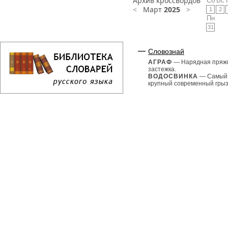
Архив кроссвордов
Сб
Вс
<
Март
2025
>
1
2
Пн
31
Словознай
АГРАФ
— Нарядная пряж
застежка.
ВОДОСВИНКА
— Самый
крупный современный грызу