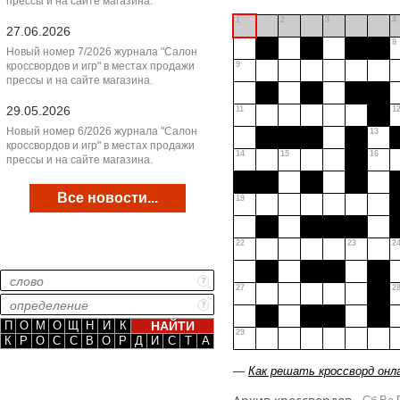
прессы и на сайте магазина.
1
2
3
4
27.06.2026
8
Новый номер 7/2026 журнала "Салон
кроссвордов и игр" в местах продажи
9
прессы и на сайте магазина.
29.05.2026
11
1
Новый номер 6/2026 журнала "Салон
13
кроссвордов и игр" в местах продажи
14
15
16
прессы и на сайте магазина.
Все новости...
19
22
23
2
27
2
П
О
М
О
Щ
Н
И
К
29
К
Р
О
С
С
В
О
Р
Д
И
С
Т
А
—
Как решать кроссворд онл