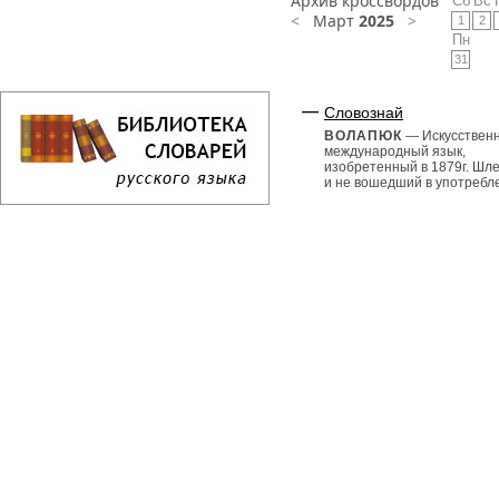
Архив кроссвордов
Сб
Вс
<
Март
2025
>
1
2
Пн
31
Словознай
ВОЛАПЮК
— Искусствен
международный язык,
изобретенный в 1879г. Шл
и не вошедший в употребл