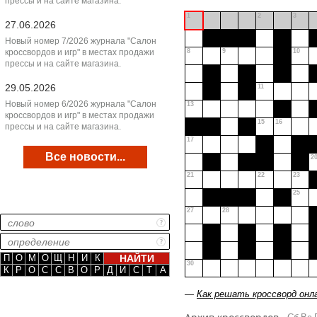
прессы и на сайте магазина.
1
2
3
27.06.2026
Новый номер 7/2026 журнала "Салон
кроссвордов и игр" в местах продажи
8
9
10
прессы и на сайте магазина.
29.05.2026
11
Новый номер 6/2026 журнала "Салон
13
кроссвордов и игр" в местах продажи
15
16
прессы и на сайте магазина.
17
Все новости...
2
21
22
23
25
27
28
П
О
М
О
Щ
Н
И
К
30
К
Р
О
С
С
В
О
Р
Д
И
С
Т
А
—
Как решать кроссворд онл