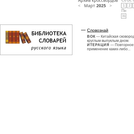
Архив кроссвордов
Сб
Вс
<
Март
2025
>
1
2
Пн
31
Словознай
ВОК
— Китайская сковоро
круглым выпуклым дном.
ИТЕРАЦИЯ
— Повторное
применение каких-либо...