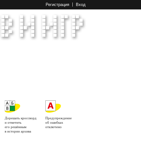
Регистрация
Вход
Дорешать кроссворд
Предупреждение
и отметить
об ошибках
его решённым
отключено
в истории архива