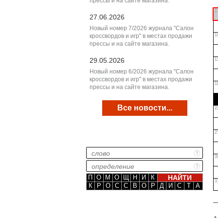
прессы и на сайте магазина.
1
27.06.2026
Новый номер 7/2026 журнала "Салон
кроссвордов и игр" в местах продажи
1
прессы и на сайте магазина.
29.05.2026
1
Новый номер 6/2026 журнала "Салон
кроссвордов и игр" в местах продажи
1
прессы и на сайте магазина.
Все новости...
2
2
3
П
О
М
О
Щ
Н
И
К
3
К
Р
О
С
С
В
О
Р
Д
И
С
Т
А