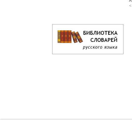
А
<
Кроссворд дня онлайн