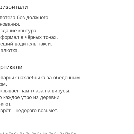
ризонтали
потеза без должного
нования.
здание контура.
формал в чёрных тонах.
еший водитель такси.
алютка.
ес раздетого товара.
роцесс, вынуждающий свинарку
ертикали
ь акушеркой.
учший доктор, но плохой
парник нахлебника за обеденным
етолог.
ом.
 году бывает тридцать шесть и
крывает нам глаза на вирусы.
ь.
о каждое утро из деревни
абытое удовольствие.
няют.
ижнее бельё, в котором и на
рёт - недорого возьмёт.
х не стыдно показаться.
обел с самого начала.
елые полосы на зелёном поле.
рона перещеголял, а до графа не
аботающая коллекция
нул.