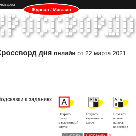
словарей
Журнал / Магазин
Кроссворд дня
онлайн
от
22 марта 2021
одсказки к заданию:
Открыть
Открыть
Показать
букву
выделенное
ответы
в выделенной
слово
на весь
клетке
кроссворд
Очистить
Сохранить
x