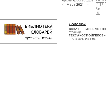
Архив кроссвордов
Пн
Вт
<
Март
2021
>
1
2
Ср
31
Словознай
ВАКАТ
— Пустая, без текс
страница.
ГЕКСАКОСИОЙГЕКСЕ
— Страх числа 666.