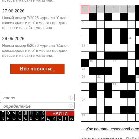
прессы и на сайте магазина.
1
2
3
4
27.06.2026
Новый номер 7/2026 журнала "Салон
кроссвордов и игр" в местах продажи
9
прессы и на сайте магазина.
29.05.2026
11
Новый номер 6/2026 журнала "Салон
13
кроссвордов и игр" в местах продажи
прессы и на сайте магазина.
16
17
Все новости...
19
20
21
2
24
27
П
О
М
О
Щ
Н
И
К
28
К
Р
О
С
С
В
О
Р
Д
И
С
Т
А
—
Как решать кроссворд онл