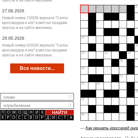
прессы и на сайте магазина.
1
2
3
4
27.06.2026
Новый номер 7/2026 журнала "Салон
кроссвордов и игр" в местах продажи
8
прессы и на сайте магазина.
29.05.2026
10
Новый номер 6/2026 журнала "Салон
1
кроссвордов и игр" в местах продажи
13
14
15
прессы и на сайте магазина.
18
Все новости...
19
21
23
24
2
28
П
О
М
О
Щ
Н
И
К
30
3
К
Р
О
С
С
В
О
Р
Д
И
С
Т
А
—
Как решать кроссворд онл