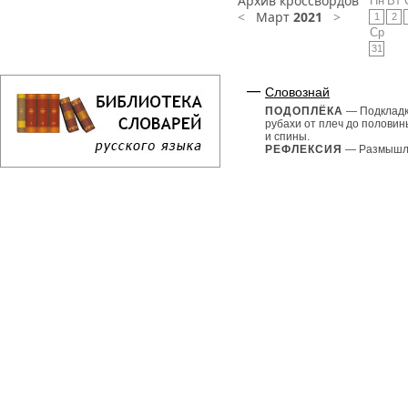
Архив кроссвордов
Пн
Вт
<
Март
2021
>
1
2
Ср
31
Словознай
ПОДОПЛЁКА
— Подкладк
рубахи от плеч до половин
и спины.
РЕФЛЕКСИЯ
— Размышле