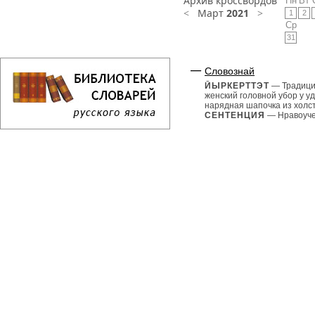
Архив кроссвордов
Пн
Вт
<
Март
2021
>
1
2
Ср
31
Словознай
ЙЫРКЕРТТЭТ
— Традиц
женский головной убор у у
нарядная шапочка из холст
СЕНТЕНЦИЯ
— Нравоуче