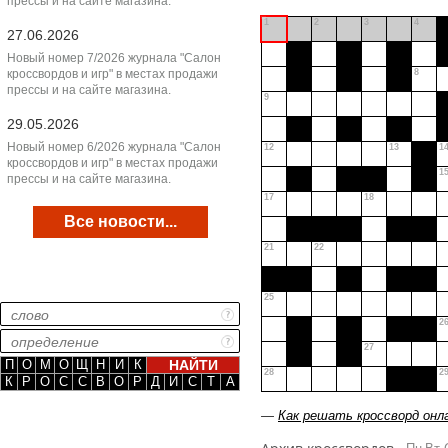
прессы и на сайте магазина.
1
2
3
4
27.06.2026
Новый номер 7/2026 журнала "Салон
кроссвордов и игр" в местах продажи
8
прессы и на сайте магазина.
9
29.05.2026
Новый номер 6/2026 журнала "Салон
12
13
1
кроссвордов и игр" в местах продажи
1
прессы и на сайте магазина.
17
18
Все новости...
21
22
25
2
27
П
О
М
О
Щ
Н
И
К
28
2
К
Р
О
С
С
В
О
Р
Д
И
С
Т
А
—
Как решать кроссворд онл