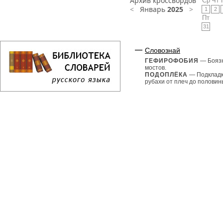
Архив кроссвордов
Ср
Чт
<
Январь
2025
>
1
2
Пт
31
Словознай
ГЕФИРОФОБИЯ
— Бояз
мостов.
ПОДОПЛЁКА
— Подкладк
рубахи от плеч до половины