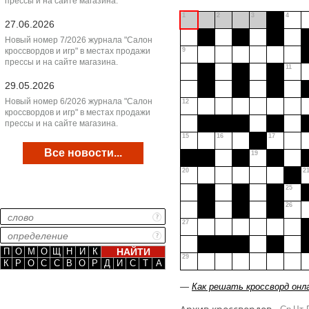
прессы и на сайте магазина.
1
2
3
4
27.06.2026
Новый номер 7/2026 журнала "Салон
кроссвордов и игр" в местах продажи
9
прессы и на сайте магазина.
11
29.05.2026
Новый номер 6/2026 журнала "Салон
12
кроссвордов и игр" в местах продажи
прессы и на сайте магазина.
15
16
17
Все новости...
19
20
2
25
26
27
П
О
М
О
Щ
Н
И
К
29
К
Р
О
С
С
В
О
Р
Д
И
С
Т
А
—
Как решать кроссворд онл