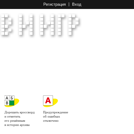
Регистрация
Вход
Дорешать кроссворд
Предупреждение
и отметить
об ошибках
его решённым
отключено
в истории архива