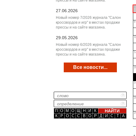
прессы и на сайте магазина.
1
27.06.2026
Новый номер 7/2026 журнала "Салон
кроссвордов и игр" в местах продажи
9
прессы и на сайте магазина.
29.05.2026
1
Новый номер 6/2026 журнала "Салон
кроссвордов и игр" в местах продажи
1
прессы и на сайте магазина.
Все новости...
2
2
2
П
О
М
О
Щ
Н
И
К
2
К
Р
О
С
С
В
О
Р
Д
И
С
Т
А