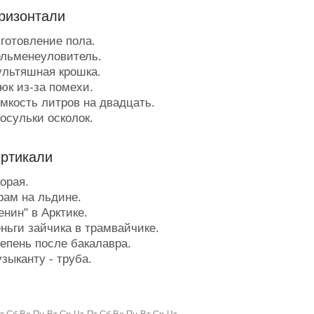
ризонтали
готовление пола.
льменеуловитель.
льтяшная крошка.
юк из-за помехи.
мкость литров на двадцать.
осульки осколок.
астрольный марафон.
тдельный провод в кабеле.
ертикали
ипнозом не владеет, а зал
ить может.
орая.
оп - к врагу подкоп.
ам на льдине.
окумент, стоящий около десяти
нин" в Арктике.
жизни.
ньги зайчика в трамвайчике.
аши люди в Голливуде.
епень после бакалавра.
роническая истеричка.
зыканту - труба.
омната - просто класс!
гальный шпион за бугром.
езервная возможность.
озывные из нутра.
ричисляет подсудимого к лику
остигла крепостное право в 1861