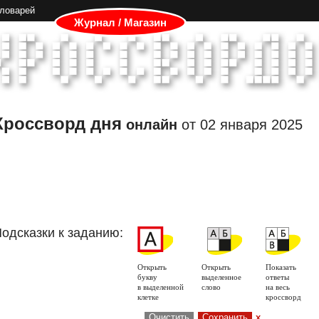
словарей
Журнал / Магазин
Кроссворд дня
онлайн
от
02 января 2025
одсказки к заданию:
Открыть
Открыть
Показать
букву
выделенное
ответы
в выделенной
слово
на весь
клетке
кроссворд
Очистить
Сохранить
x