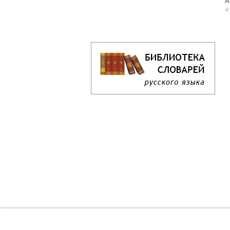
А
<
Кроссворд дня онлайн