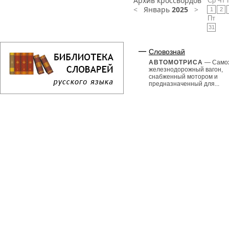
Архив кроссвордов
Ср
Чт
<
Январь
2025
>
1
2
Пт
31
Словознай
АВТОМОТРИСА
— Само
железнодорожный вагон,
снабженный мотором и
предназначенный для...