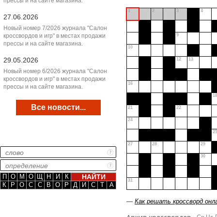
прессы и на сайте магазина.
1
2
3
4
27.06.2026
Новый номер 7/2026 журнала "Салон
кроссвордов и игр" в местах продажи
9
прессы и на сайте магазина.
10
29.05.2026
12
13
Новый номер 6/2026 журнала "Салон
кроссвордов и игр" в местах продажи
16
прессы и на сайте магазина.
1
Все новости...
21
22
24
2
27
28
29
30
П
О
М
О
Щ
Н
И
К
31
К
Р
О
С
С
В
О
Р
Д
И
С
Т
А
—
Как решать кроссворд онл