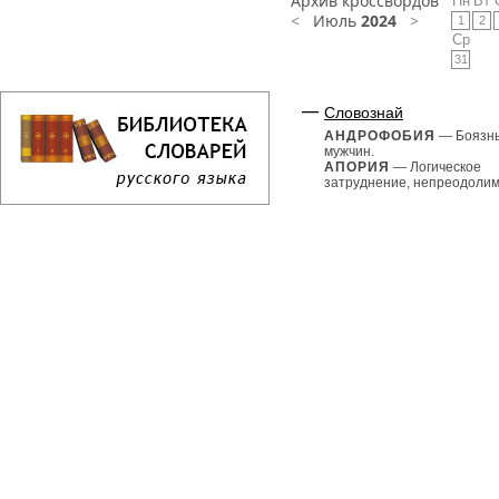
Архив кроссвордов
Пн
Вт
<
Июль
2024
>
1
2
Ср
31
Словознай
АНДРОФОБИЯ
— Боязн
мужчин.
АПОРИЯ
— Логическое
затруднение, непреодолима