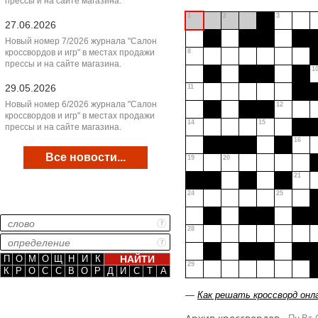
прессы и на сайте магазина.
1
2
3
27.06.2026
Новый номер 7/2026 журнала "Салон
кроссвордов и игр" в местах продажи
8
прессы и на сайте магазина.
1
29.05.2026
11
Новый номер 6/2026 журнала "Салон
12
кроссвордов и игр" в местах продажи
14
15
прессы и на сайте магазина.
16
Все новости...
19
20
21
24
25
28
П
О
М
О
Щ
Н
И
К
29
К
Р
О
С
С
В
О
Р
Д
И
С
Т
А
—
Как решать кроссворд онл