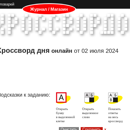
словарей
Журнал / Магазин
Кроссворд дня
онлайн
от
02 июля 2024
одсказки к заданию:
Открыть
Открыть
Показать
букву
выделенное
ответы
в выделенной
слово
на весь
клетке
кроссворд
Очистить
Сохранить
x