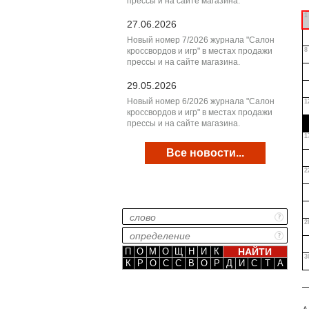
прессы и на сайте магазина.
1
27.06.2026
Новый номер 7/2026 журнала "Салон
кроссвордов и игр" в местах продажи
8
прессы и на сайте магазина.
29.05.2026
Новый номер 6/2026 журнала "Салон
1
кроссвордов и игр" в местах продажи
прессы и на сайте магазина.
1
Все новости...
2
2
П
О
М
О
Щ
Н
И
К
3
К
Р
О
С
С
В
О
Р
Д
И
С
Т
А