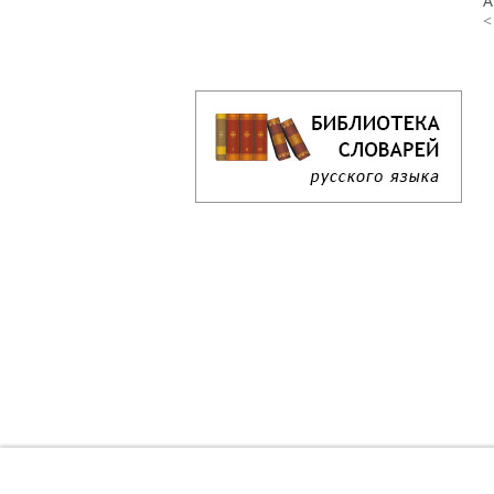
А
<
Кроссворд дня онлайн