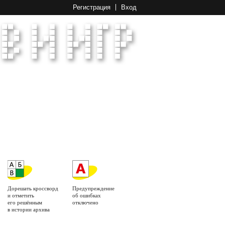
Регистрация
Вход
Дорешать кроссворд
Предупреждение
и отметить
об ошибках
его решённым
отключено
в истории архива