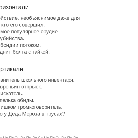
ризонтали
йствие, необъяснимое даже для
, кто его совершил.
мое популярное орудие
убийства.
бсидии потоком.
нит болта с гайкой.
ечевая конструкция
норечивого человека.
ертикали
онечности без правды.
етеорологический шар.
анитель школьного инвентаря.
олюс плюс.
вроньин отпрыск.
оручение.
искатель.
тпуск в ожидании киндер-
пелька обиды.
риза.
ишком громкоговоритель.
ыночный толчок.
о у Деда Мороза в трусах?
арские апартаменты.
н до лучших времён.
есто для детской площадки.
учший подарок начальнику от
ьёт ключом.
а.