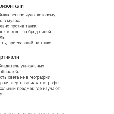
ризонтали
ыкновенное чудо, которому
о в музее.
евно против танка.
ех в ответ на бред сивой
лы.
сть, приехавший на танке.
зок вокруг.
битатель мегаполиса.
ертикали
одлежащее государственной
писи.
ладатель уникальных
еобручённая чашка.
обностей.
оюз Старого Света и тонкого
ть света не в географии.
ока.
рвая жертва авиакатастрофы.
аходчивая собака.
ольный предмет, где изучают
онкий ход плеймейкера.
т.
окальная загогулина.
еративный сон.
рат краткости.
ша для сэра.
траны без людей, города без
шка для водилы.