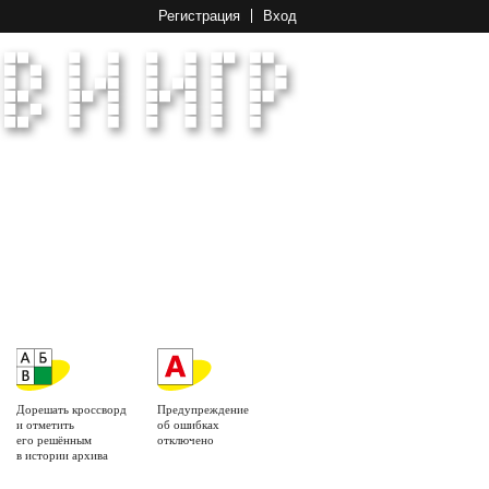
Регистрация
Вход
Дорешать кроссворд
Предупреждение
и отметить
об ошибках
его решённым
отключено
в истории архива