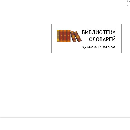
А
<
Кроссворд дня онлайн