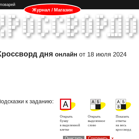
словарей
Журнал / Магазин
Кроссворд дня
онлайн
от
18 июля 2024
одсказки к заданию:
Открыть
Открыть
Показать
букву
выделенное
ответы
в выделенной
слово
на весь
клетке
кроссворд
Очистить
Сохранить
x