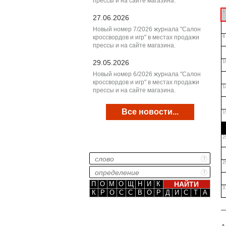
прессы и на сайте магазина.
1
27.06.2026
Новый номер 7/2026 журнала "Салон
кроссвордов и игр" в местах продажи
8
прессы и на сайте магазина.
29.05.2026
1
Новый номер 6/2026 журнала "Салон
кроссвордов и игр" в местах продажи
1
прессы и на сайте магазина.
Все новости...
1
2
2
П
О
М
О
Щ
Н
И
К
3
К
Р
О
С
С
В
О
Р
Д
И
С
Т
А