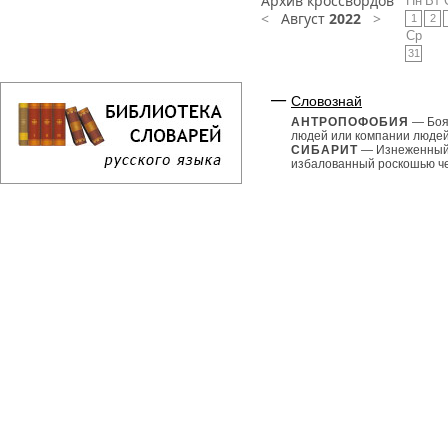
Архив кроссвордов
Пн
Вт
<
Август
2022
>
1
2
Ср
31
Словознай
АНТРОПОФОБИЯ
— Боя
людей или компании людей
СИБАРИТ
— Изнеженный
избалованный роскошью че