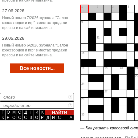
прессы и на сайте магазина.
1
2
3
4
27.06.2026
Новый номер 7/2026 журнала "Салон
кроссвордов и игр" в местах продажи
9
прессы и на сайте магазина.
29.05.2026
11
Новый номер 6/2026 журнала "Салон
кроссвордов и игр" в местах продажи
15
прессы и на сайте магазина.
Все новости...
18
19
20
2
2
24
27
28
2
П
О
М
О
Щ
Н
И
К
30
К
Р
О
С
С
В
О
Р
Д
И
С
Т
А
—
Как решать кроссворд онл