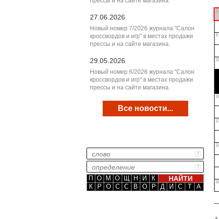
прессы и на сайте магазина.
1
27.06.2026
Новый номер 7/2026 журнала "Салон
кроссвордов и игр" в местах продажи
9
прессы и на сайте магазина.
29.05.2026
1
Новый номер 6/2026 журнала "Салон
кроссвордов и игр" в местах продажи
прессы и на сайте магазина.
1
Все новости...
2
2
П
О
М
О
Щ
Н
И
К
2
К
Р
О
С
С
В
О
Р
Д
И
С
Т
А