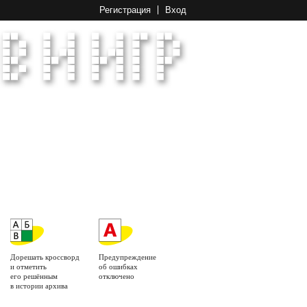
Регистрация
Вход
Дорешать кроссворд
Предупреждение
и отметить
об ошибках
его решённым
отключено
в истории архива