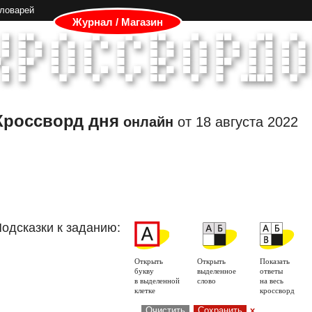
словарей
Журнал / Магазин
Кроссворд дня
онлайн
от
18 августа 2022
одсказки к заданию:
Открыть
Открыть
Показать
букву
выделенное
ответы
в выделенной
слово
на весь
клетке
кроссворд
Очистить
Сохранить
x