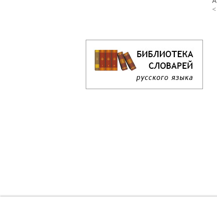
А
<
Кроссворд дня онлайн