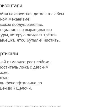
ризонтали
бая неизвестная деталь в любом
ном механизме.
сокое воодушевление.
ециалист по выращиванию
туры, которую ожидает трёпка.
ыбёшка, чтоб бутылки чистить.
е-е-е-гающий по скалам.
ода, в которой, судя по её
ертикали
анию, есть нечего.
олодецкая выправка.
ней измеряют рост собаки.
етка в роли забора.
юститель ложа с детским
арна закусь.
ском.
арабатывает свой хлеб на
цкан.
ике.
ль фенолфталеина по
опрос о её создании был
шению к щёлочи.
авлен ребром.
ну из принципа богиней не
люч, но не от замка и не для
вает.
.
ле, готовое к осеменению.