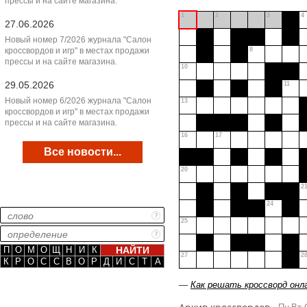
прессы и на сайте магазина.
1
2
3
4
27.06.2026
Новый номер 7/2026 журнала "Салон
кроссвордов и игр" в местах продажи
8
прессы и на сайте магазина.
10
29.05.2026
11
Новый номер 6/2026 журнала "Салон
13
кроссвордов и игр" в местах продажи
прессы и на сайте магазина.
16
17
Все новости...
20
2
24
25
П
О
М
О
Щ
Н
И
К
27
2
К
Р
О
С
С
В
О
Р
Д
И
С
Т
А
—
Как решать кроссворд онл