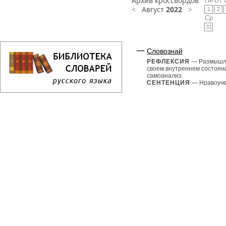
Архив кроссвордов
Пн
Вт
<
Август
2022
>
1
2
Ср
31
Словознай
РЕФЛЕКСИЯ
— Размышл
своем внутреннем состоян
самоанализ.
СЕНТЕНЦИЯ
— Нравоуче