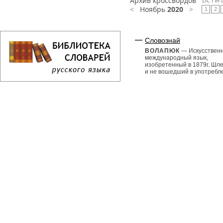
Архив кроссвордов
Вс
Пн
<
Ноябрь
2020
>
1
2
Словознай
ВОЛАПЮК
— Искусствен
международный язык,
изобретенный в 1879г. Шл
и не вошедший в употребл