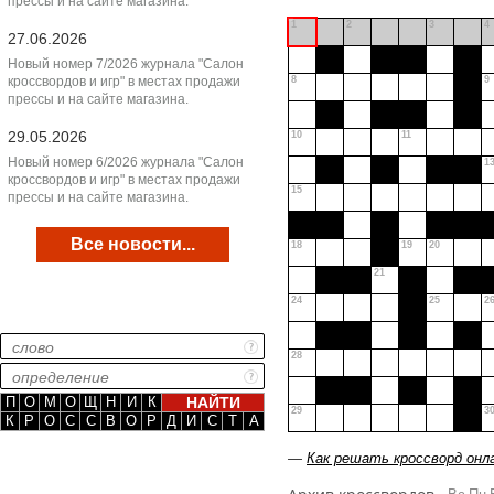
прессы и на сайте магазина.
1
2
3
4
27.06.2026
Новый номер 7/2026 журнала "Салон
кроссвордов и игр" в местах продажи
8
9
прессы и на сайте магазина.
29.05.2026
10
11
Новый номер 6/2026 журнала "Салон
1
кроссвордов и игр" в местах продажи
15
прессы и на сайте магазина.
Все новости...
18
19
20
21
24
25
2
28
П
О
М
О
Щ
Н
И
К
29
3
К
Р
О
С
С
В
О
Р
Д
И
С
Т
А
—
Как решать кроссворд онл