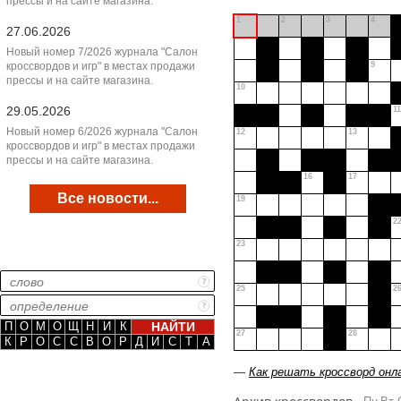
прессы и на сайте магазина.
1
2
3
4
27.06.2026
Новый номер 7/2026 журнала "Салон
кроссвордов и игр" в местах продажи
9
прессы и на сайте магазина.
10
29.05.2026
11
Новый номер 6/2026 журнала "Салон
12
13
кроссвордов и игр" в местах продажи
прессы и на сайте магазина.
16
17
Все новости...
19
2
23
25
2
П
О
М
О
Щ
Н
И
К
27
28
К
Р
О
С
С
В
О
Р
Д
И
С
Т
А
—
Как решать кроссворд онл