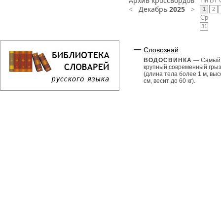
Архив кроссвордов
Пн
Вт
<
Декабрь
2025
>
1
2
Ср
31
Словознай
ВОДОСВИНКА
— Самый
крупный современный гры
(длина тела более 1 м, выс
см, весит до 60 кг).