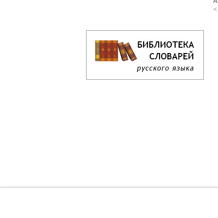
А
<
Кроссворд дня онлайн
Как решать кроссворд онлайн