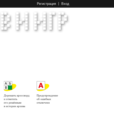
Регистрация
Вход
Дорешать кроссворд
Предупреждение
и отметить
об ошибках
его решённым
отключено
в истории архива