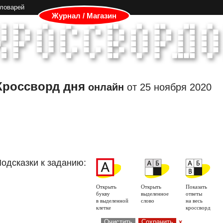
словарей
Журнал / Магазин
Кроссворд дня
онлайн
от
25 ноября 2020
одсказки к заданию:
Открыть
Открыть
Показать
букву
выделенное
ответы
в выделенной
слово
на весь
клетке
кроссворд
Очистить
Сохранить
x