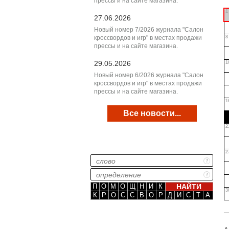
прессы и на сайте магазина.
1
27.06.2026
Новый номер 7/2026 журнала "Салон
кроссвордов и игр" в местах продажи
8
прессы и на сайте магазина.
29.05.2026
1
Новый номер 6/2026 журнала "Салон
кроссвордов и игр" в местах продажи
прессы и на сайте магазина.
1
Все новости...
2
2
П
О
М
О
Щ
Н
И
К
3
К
Р
О
С
С
В
О
Р
Д
И
С
Т
А