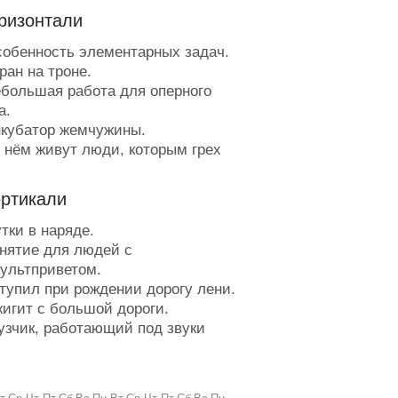
ризонтали
обенность элементарных задач.
ран на троне.
большая работа для оперного
а.
кубатор жемчужины.
 нём живут люди, которым грех
ваться.
кань грубейшего начала из
ертикали
ёного мочала.
уша научным языком.
тки в наряде.
апа, умеющий сам строгать себе
нятие для людей с
й.
ультприветом.
мех от души.
тупил при рождении дорогу лени.
ностранный захватчик русской
игит с большой дороги.
и.
узчик, работающий под звуки
асправа с лесом.
мя с хрипотцой.
ловек, который смотрит на всех
алолетний осведомитель.
льных, когда красивая девушка