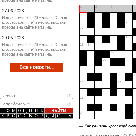
прессы и на сайте магазина.
1
2
3
4
27.06.2026
Новый номер 7/2026 журнала "Салон
кроссвордов и игр" в местах продажи
9
прессы и на сайте магазина.
10
29.05.2026
11
Новый номер 6/2026 журнала "Салон
12
13
кроссвордов и игр" в местах продажи
14
прессы и на сайте магазина.
16
Все новости...
18
19
2
24
25
26
П
О
М
О
Щ
Н
И
К
28
2
К
Р
О
С
С
В
О
Р
Д
И
С
Т
А
—
Как решать кроссворд онл