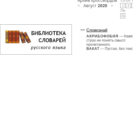
Архив кроссвордов
Сб
Вс
<
Август
2020
>
1
2
Пн
31
Словознай
АКРИБОФОБИЯ
— Навя
страх не понять смысл
прочитанного.
ВАКАТ
— Пустая, без текст