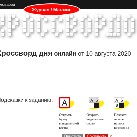
словарей
Журнал / Магазин
Кроссворд дня
онлайн
от
10 августа 2020
одсказки к заданию:
Открыть
Открыть
Показать
букву
выделенное
ответы
в выделенной
слово
на весь
клетке
кроссворд
Очистить
Сохранить
x