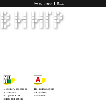
Регистрация
Вход
Дорешать кроссворд
Предупреждение
и отметить
об ошибках
его решённым
отключено
в истории архива