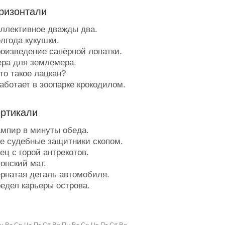
ризонтали
ллективное дважды два.
лгода кукушки.
оизведение сапёрной лопатки.
ра для землемера.
о такое лацкан?
аботает в зоопарке крокодилом.
авний обитатель.
рок исчезновения теней.
ертикали
нает толк в бюстах.
еликт в переводе с латинского.
мпир в минуты обеда.
екондиция.
е судебные защитники скопом.
тметка продуктового достатка на
ц с горой антрекотов.
.
онский мат.
об, с помощью которого можно
рнатая деталь автомобиля.
ать газу.
едел карьеры острова.
есня имени ягоды.
акузи для моржей.
 работает, а деньги получает.
офёр гудит, светофор светит -
оварное плетение.
это?