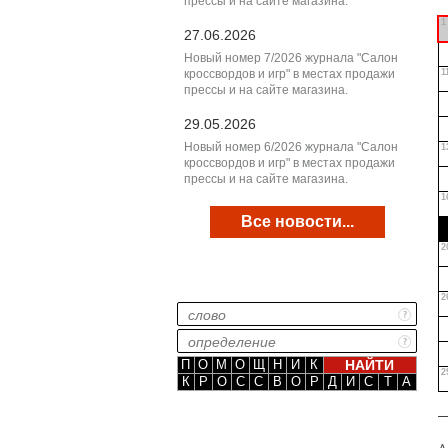
прессы и на сайте магазина.
1
27.06.2026
Новый номер 7/2026 журнала "Салон
кроссвордов и игр" в местах продажи
1
прессы и на сайте магазина.
29.05.2026
Новый номер 6/2026 журнала "Салон
1
кроссвордов и игр" в местах продажи
прессы и на сайте магазина.
1
Все новости...
2
2
П
О
М
О
Щ
Н
И
К
2
К
Р
О
С
С
В
О
Р
Д
И
С
Т
А