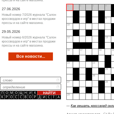
прессы и на сайте магазина.
1
2
3
4
27.06.2026
Новый номер 7/2026 журнала "Салон
кроссвордов и игр" в местах продажи
9
прессы и на сайте магазина.
10
29.05.2026
Новый номер 6/2026 журнала "Салон
12
13
кроссвордов и игр" в местах продажи
прессы и на сайте магазина.
16
17
18
1
Все новости...
23
24
25
26
27
28
П
О
М
О
Щ
Н
И
К
29
К
Р
О
С
С
В
О
Р
Д
И
С
Т
А
—
Как решать кроссворд онл