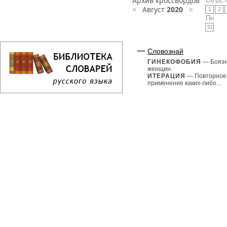
Архив кроссвордов
Сб
Вс
<
Август
2020
>
1
2
Пн
31
Словознай
ГИНЕКОФОБИЯ
— Бояз
женщин.
ИТЕРАЦИЯ
— Повторное
применение каких-либо...