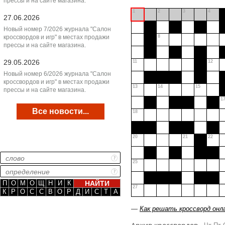
прессы и на сайте магазина.
1
2
3
4
27.06.2026
Новый номер 7/2026 журнала "Салон
кроссвордов и игр" в местах продажи
8
прессы и на сайте магазина.
29.05.2026
11
12
Новый номер 6/2026 журнала "Салон
кроссвордов и игр" в местах продажи
13
14
15
прессы и на сайте магазина.
1
Все новости...
18
20
21
22
25
П
О
М
О
Щ
Н
И
К
27
К
Р
О
С
С
В
О
Р
Д
И
С
Т
А
—
Как решать кроссворд онл