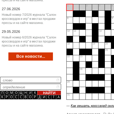
прессы и на сайте магазина.
1
2
3
4
27.06.2026
Новый номер 7/2026 журнала "Салон
кроссвордов и игр" в местах продажи
8
9
прессы и на сайте магазина.
29.05.2026
12
13
14
Новый номер 6/2026 журнала "Салон
кроссвордов и игр" в местах продажи
18
19
20
прессы и на сайте магазина.
21
Все новости...
22
23
26
29
П
О
М
О
Щ
Н
И
К
31
К
Р
О
С
С
В
О
Р
Д
И
С
Т
А
—
Как решать кроссворд онл