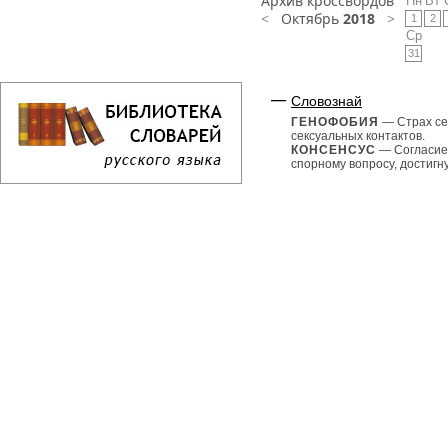
Архив кроссвордов
Пн
Вт
<
Октябрь
2018
>
1
2
Ср
31
Словознай
ГЕНОФОБИЯ
— Страх се
сексуальных контактов.
КОНСЕНСУС
— Согласие
спорному вопросу, достигнут