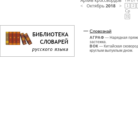
Архив кроссвордов
Пн
Вт
<
Октябрь
2018
>
1
2
Ср
31
Словознай
АГРАФ
— Нарядная пряж
застежка.
ВОК
— Китайская сковоро
круглым выпуклым дном.