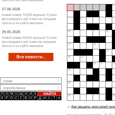
прессы и на сайте магазина.
1
2
3
4
27.06.2026
Новый номер 7/2026 журнала "Салон
кроссвордов и игр" в местах продажи
8
прессы и на сайте магазина.
29.05.2026
10
11
Новый номер 6/2026 журнала "Салон
кроссвордов и игр" в местах продажи
13
14
прессы и на сайте магазина.
17
Все новости...
18
19
22
23
2
26
28
П
О
М
О
Щ
Н
И
К
29
3
К
Р
О
С
С
В
О
Р
Д
И
С
Т
А
—
Как решать кроссворд онл