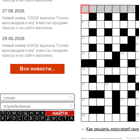
прессы и на сайте магазина.
1
2
3
4
27.06.2026
Новый номер 7/2026 журнала "Салон
кроссвордов и игр" в местах продажи
9
прессы и на сайте магазина.
29.05.2026
11
1
Новый номер 6/2026 журнала "Салон
кроссвордов и игр" в местах продажи
13
14
прессы и на сайте магазина.
Все новости...
18
21
22
2
26
27
П
О
М
О
Щ
Н
И
К
28
2
К
Р
О
С
С
В
О
Р
Д
И
С
Т
А
—
Как решать кроссворд онл