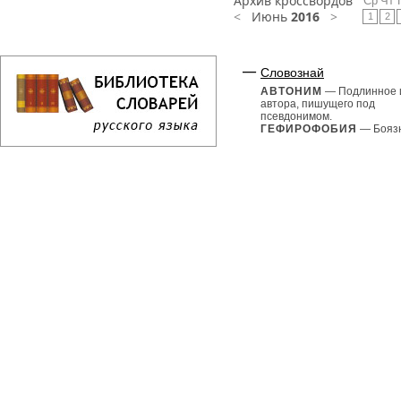
Архив кроссвордов
Ср
Чт
<
Июнь
2016
>
1
2
Словознай
АВТОНИМ
— Подлинное 
автора, пишущего под
псевдонимом.
ГЕФИРОФОБИЯ
— Боязн