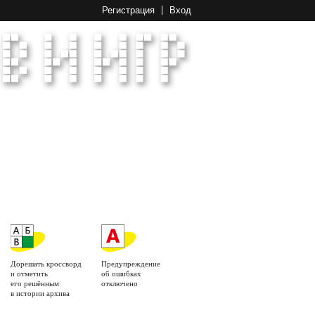
Регистрация
Вход
Дорешать кроссворд
Предупреждение
и отметить
об ошибках
его решённым
отключено
в истории архива