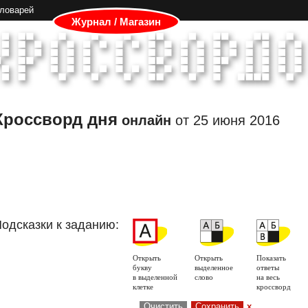
словарей
Журнал / Магазин
Кроссворд дня
онлайн
от
25 июня 2016
одсказки к заданию:
Открыть
Открыть
Показать
букву
выделенное
ответы
в выделенной
слово
на весь
клетке
кроссворд
Очистить
Сохранить
x