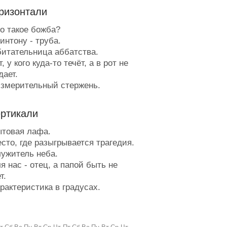
ризонтали
о такое божба?
интону - труба.
итательница аббатства.
, у кого куда-то течёт, а в рот не
дает.
змерительный стержень.
о трудно сделать, занимаясь
ой, но легко, орудуя штопором.
ертикали
еловек, говорящий истинами.
тот замечательный артист может
товая лафа.
и из кастрата.
сто, где разыгрывается трагедия.
атник хирурга.
ужитель неба.
ясо с дробью.
 нас - отец, а папой быть не
олчаливый столбняк.
т.
онарь из семейства гематом.
рактеристика в градусах.
еликт в переводе с латинского.
естьянский гольф.
опейка, сбережённая от рубля.
йдодыр для умывальника.
ечленораздельный напиток.
ассир, работающий на ходу.