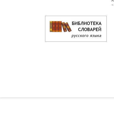
А
<
Кроссворд дня онлайн
Как решать кроссворд онлайн