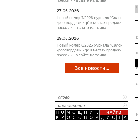
прессы и на сайте магазина.
1
27.06.2026
Новый номер 7/2026 журнала "Салон
кроссвордов и игр" в местах продажи
8
прессы и на сайте магазина.
29.05.2026
1
Новый номер 6/2026 журнала "Салон
кроссвордов и игр" в местах продажи
1
прессы и на сайте магазина.
Все новости...
1
2
2
П
О
М
О
Щ
Н
И
К
3
К
Р
О
С
С
В
О
Р
Д
И
С
Т
А