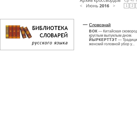
Архив кроссвордов
Ср
Чт
<
Июнь
2016
>
1
2
Словознай
ВОК
— Китайская сковоро
круглым выпуклым дном.
ЙЫРКЕРТТЭТ
— Традиц
женский головной убор у...