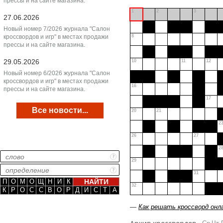
прессы и на сайте магазина.
1
2
3
27.06.2026
Новый номер 7/2026 журнала "Салон
кроссвордов и игр" в местах продажи
8
прессы и на сайте магазина.
29.05.2026
10
11
12
Новый номер 6/2026 журнала "Салон
кроссвордов и игр" в местах продажи
16
прессы и на сайте магазина.
17
Все новости...
20
21
2
26
27
2
29
31
П
О
М
О
Щ
Н
И
К
32
К
Р
О
С
С
В
О
Р
Д
И
С
Т
А
—
Как решать кроссворд онл